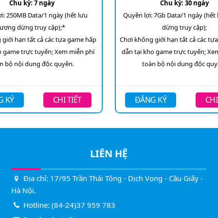
Chu kỳ: 7 ngày
Chu kỳ: 30 ngày
ợi: 250MB Data/1 ngày (hết lưu
Quyền lợi: 7Gb Data/1 ngày (hết
lượng dừng truy cập);*
dừng truy cập);
 giới hạn tất cả các tựa game hấp
Chơi không giới hạn tất cả các t
o game trực tuyến; Xem miễn phí
dẫn tại kho game trực tuyến; Xe
n bộ nội dung độc quyền.
toàn bộ nội dung độc quy
G KÝ
CHI TIẾT
ĐĂNG KÝ
CHI
LIÊN HỆ
Địa chỉ: 17/95 Trần Thái Tông - Dịch Vọng - Cầu Giấy -
Hà Nội.
Hotline:
(84-24)37 959 783