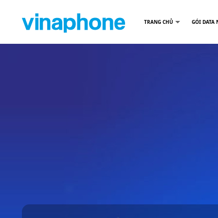
TRANG CHỦ
GÓI DATA 