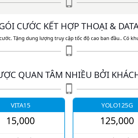
GÓI CƯỚC KẾT HỢP THOẠI & DAT
ói cước. Tặng dung lượng truy cập tốc độ cao ban đầu.. Có k
ƯỢC QUAN TÂM NHIỀU BỞI KHÁC
VITA15
YOLO125G
15,000
125,000