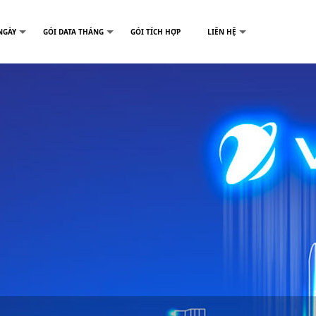
NGÀY
GÓI DATA THÁNG
GÓI TÍCH HỢP
LIÊN HỆ