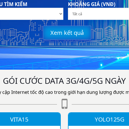
U TÌM KIẾM
KHOẢNG GIÁ (VNĐ)
GÓI CƯỚC DATA 3G/4G/5G NGÀY
uy cập Internet tốc độ cao trong giới hạn dung lượng được 
VITA15
YOLO125G