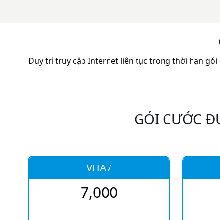
Duy trì truy cập Internet liên tục trong thời hạn g
GÓI CƯỚC Đ
VITA7
7,000